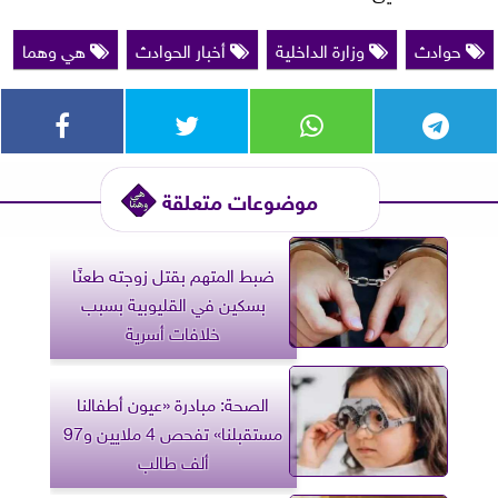
حوادث
وزارة الداخلية
أخبار الحوادث
هي وهما
موضوعات متعلقة
ضبط المتهم بقتل زوجته طعنًا
بسكين في القليوبية بسبب
خلافات أسرية
الصحة: مبادرة «عيون أطفالنا
مستقبلنا» تفحص 4 ملايين و97
ألف طالب