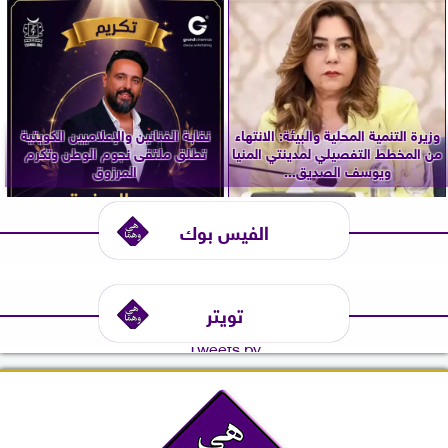
وزيرة التنمية المحلية والبيئة: الانتهاء
نقابة الفنانين والإعلاميين الكويتية
من المخطط التفصيلي لمدينتي المنيا
تطلق ملتقى نجوم الوطن وتكرم
ويوسف الصديق...
المرزوق
الفيس بوك
تويتر
Tweets by