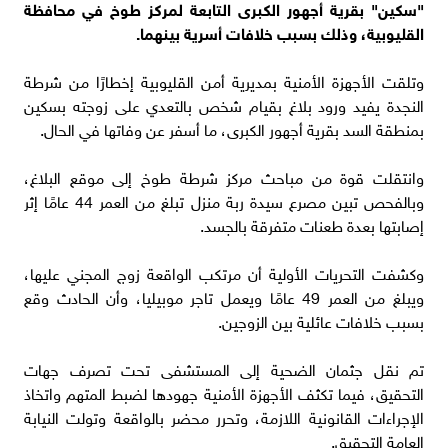
"سكين" بقرية أجهور الكبرى التابعة لمركز طوخ في محافظة
القليوبية، وذلك بسبب خلافات أسرية بينهما.
وتلقت الأجهزة الأمنية بمديرية أمن القليوبية إخطارًا من شرطة
النجدة يفيد ورود بلاغ بقيام شخص بالتعدي على زوجته بسكين
بمنطقة السد بقرية أجهور الكبرى، ما أسفر عن وفاتها في الحال.
وانتقلت قوة من مباحث مركز شرطة طوخ إلى موقع البلاغ،
وبالفحص تبين مصرع سيدة ربة منزل تبلغ من العمر 44 عامًا إثر
إصابتها بعدة طعنات متفرقة بالجسد.
وكشفت التحريات الأولية أن مرتكب الواقعة زوج المجني عليها،
ويبلغ من العمر 49 عامًا ويعمل تاجر موبيليا، وأن الحادث وقع
بسبب خلافات عائلية بين الزوجين.
تم نقل جثمان الضحية إلى المستشفى تحت تصرف جهات
التحقيق، فيما تكثف الأجهزة الأمنية جهودها لضبط المتهم واتخاذ
الإجراءات القانونية اللازمة، وتحرر محضر بالواقعة وتولت النيابة
العامة التحقيق.