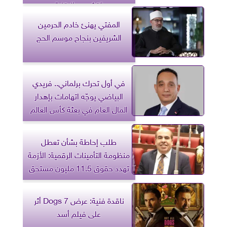
التشريع والرقابة
المفتي يهنئ خادم الحرمين
الشريفين بنجاح موسم الحج
في أول تحرك برلماني.. فريدي
البياضي يوجّه اتهامات بإهدار
المال العام في بعثة كأس العالم
طلب إحاطة بشأن تعطل
منظومة التأمينات الرقمية: الأزمة
تهدد حقوق 11.5 مليون مستحق
ناقدة فنية: عرض 7 Dogs أثر
على فيلم أسد