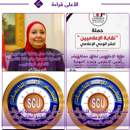
الأعلى قراءة
غدا.. ورشة عمل بنقابة البيطريين حول
نقابة الإعلاميين تطلق حملة لنشر
الحماية المهنية والمظلة التأمينية
الوعي الإعلامي وتعزيز المهنية
للأطباء العاملين...
عضو الأعلى للجامعات: كليات التجارة
الأعلى للجامعات: خطة زمنية من 3
لن تندثر.. وإعادة صياغتها بأدوات
مراحل لتطبيق نظام الساعات
الذكاء الاصطناعي
المعتمدة والتخصصات...