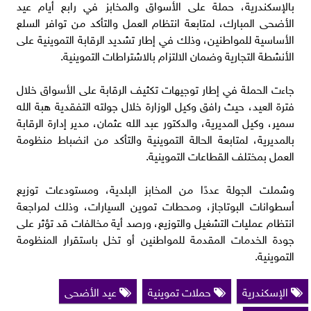
بالإسكندرية، حملة على الأسواق والمخابز في رابع أيام عيد
الأضحى المبارك، لمتابعة انتظام العمل والتأكد من توافر السلع
الأساسية للمواطنين، وذلك في إطار تشديد الرقابة التموينية على
الأنشطة التجارية وضمان الالتزام بالاشتراطات التموينية.
جاءت الحملة في إطار توجيهات تكثيف الرقابة على الأسواق خلال
فترة العيد، حيث رافق وكيل الوزارة خلال جولته التفقدية هبة الله
سمير، وكيل المديرية، والدكتور عبد الله عثمان، مدير إدارة الرقابة
بالمديرية، لمتابعة الحالة التموينية والتأكد من انضباط منظومة
العمل بمختلف القطاعات التموينية.
وشملت الجولة عددًا من المخابز البلدية، ومستودعات توزيع
أسطوانات البوتاجاز، ومحطات تموين السيارات، وذلك لمراجعة
انتظام عمليات التشغيل والتوزيع، ورصد أية مخالفات قد تؤثر على
جودة الخدمات المقدمة للمواطنين أو تخل باستقرار المنظومة
التموينية.
الإسكندرية
حملات تموينية
عيد الأضحى