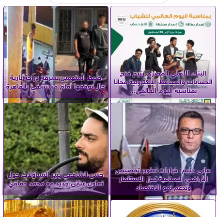
البنك الأهلي المصري يتيح فتح
ضبط المتهمين بسرقة دراجة نارية
الحسابات والمحافظ الإلكترونية مجانًا
حال توقفها أمام مستشفى بالقاهرة
بمناسبة اليوم العالمي...
هاني حليم: قرارات تطوير تخصيص
حسن الشافعي يثير التساؤلات حول
الأراضي الصناعية تعزز الاستثمار
تعاون غنائي جديد مع محمد حماقي
وتدعم نمو الاقتصاد