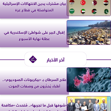
بيان مشترك يدين الانتهاكات الإسرائيلية
المتواصلة في قطاع غزة
إقبال كبير على شواطئ الإسكندرية في
عطلة نهاية الأسبوع
آخر الأخبار
علاج السرطان بـ «بيكربونات الصوديوم»..
أطباء يُحذّرون من وصفات الموت
«شوفها قبل ما تجربها».. مُتحدث «مكافحة
الإدمان» يكشف أسباب تعاطي الشباب..