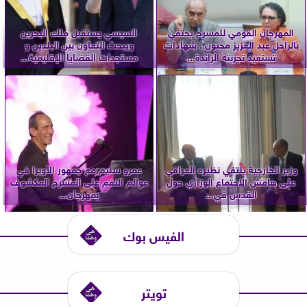
المهرجان القومي للمسرح يحتفي
السيسي يستقبل ملك البحرين
بالراحل عبد العزيز مخيون.. شهادات
ويبحث التعاون بين البلدين و
تستعيد تجربته الرائدة...
مستجدات القضايا الإقليمية...
وزير الخارجية يلتقي نظيره العراقي
عمرو سليم مع جمهور الأوبرا في
على هامش الاجتماع الوزاري حول
عوالم النغم على المسرح المكشوف
القدس في...
بمهرجان...
الفيس بوك
تويتر