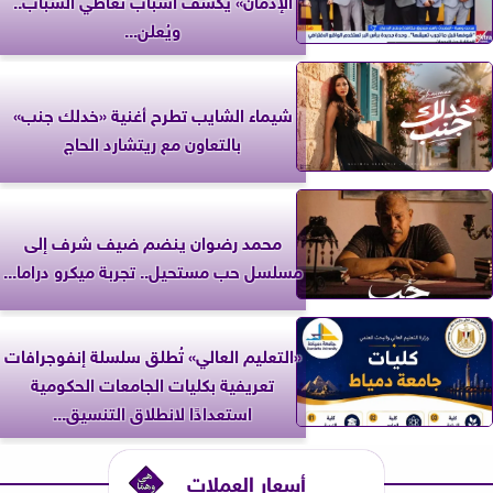
ويُعلن...
شيماء الشايب تطرح أغنية «خدلك جنب»
بالتعاون مع ريتشارد الحاج
محمد رضوان ينضم ضيف شرف إلى
مسلسل حب مستحيل.. تجربة ميكرو دراما...
«التعليم العالي» تُطلق سلسلة إنفوجرافات
تعريفية بكليات الجامعات الحكومية
استعدادًا لانطلاق التنسيق...
أسعار العملات