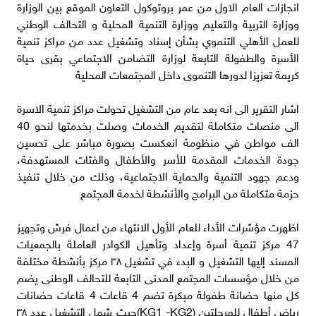
انجازات العام الاول من عمر بروتوكول التعاون الموقع بين الوزارة
ووزارة التربية والتعليم ووزارة التنمية المحلية و التحالف الوطني
للعمل الأهلي التنموي بشأن إسناد وتشغيل عدد من مراكز تنمية
الأسرة والطفولة التابعة لوزارة التضامن الاجتماعي بقرى حياة
كريمة تعزيزا لدورها التنموى داخل المجتمعات المحلية
اشار التقرير الى انه بعد عام من التشغيل تحولت مراكز تنمية الاسرة
الى منصات متكاملة لتقديم الخدمات وصلت بخدمتها لنحو 40
الف مواطن في منظومة انعكست بصورة مباشر على تحسين
جودة الخدمات المقدمة للأسر والأطفال والفئات المستهدفة،
ودعم جهود التنمية والحماية الاجتماعية، وذلك من خلال تنفيذ
حزمة متكاملة من البرامج والأنشطة لخدمة المجتمع
اظهرت مؤشرات الأداء للعام الأول الانتهاء من اعمال فرش وتجهيز
47 مركز تنمية أسرة وإعداد وتأهيل الكوادر العاملة بالجمعيات
المسند إليها التشغيل و البدء في تشغيل ٣٨ مركز بأنشطة مختلفة
من خلال مؤسسات المجتمع المدنى التابعة للتحالف الوطنى يضم
كل منها حضانة طفولة مبكرة تضم 4 قاعات 4 قاعات حضانات
رياض أطفال للمرحلتين (KG1 -KG2)حيث شمل التشغيل عدد ٣٨