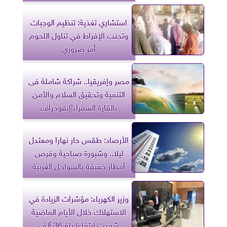
استشاري تغذية: تنظيم الوجبات
وتجنب الإفراط في تناول اللحوم
أمر ضروري
مصر وإفريقيا.. شراكة شاملة فى
التنمية وتحقيق السلام والأمن
بالقارة السمراء|إنفوجراف
الأرصاد: طقس حار نهارا ومعتدل
ليلا.. وشبورة صباحية وفرص
أمطار خفيفة بالسواحل الغربية
وزير الكهرباء: مؤشرات الزيادة في
الاستهلاك خلال الأيام الماضية
شهدت ارتفاعا بلغ 36 ألف