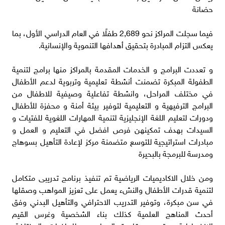
حضانة
فيما سجلت المراكز نحو 2,689 طفلًا في العام الدراسي الأول، بما
يعكس التزام المبادرة بتحقيق أهدافها التنموية والإنسانية.
و تعددت البرامج و الخدمات المقدمة بالمراكز منها برامج لتنمية
الطفولة المبكرة تضمنت أنشطة تعليمية وتربوية لدعم الأطفال
في مختلف المراحل، وانشطة تفاعلية وصيفية للاطفال من
البرامج الترفيهية و التعليمية لتوفير بيئة أمنة و محفزة للأطفال
ودورات لتعليم اللغة الإنجليزية لتنمية المهارات اللغوية للفتيات و
السيدات بهدف تمكينهن فرص افضل في التعليم و العمل و
مبادرات استراتيجية للتوسع متضمنة مركز لإعادة التأهيل بسوهاج
ومدرسة للبرمجة بالبحيرة
ومن خلال الاكاديميات الرياضية تم تنفيذ برنامج تدريبى متكامل
لتنمية قدرات الأطفال والنشء يعمل على تعزيز المواهب وصقلها
في سن مبكرة، وتوفير التدريب الاحترافي والتأهيل البدني وفق
أحدث المناهج العلمية كذلك بناء الشخصية وغرس القيم
الانضباطية، وتوسيع قاعدة الممارسين للرياضات المختلفة،