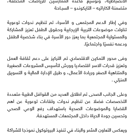
متضمنة الكاراتيه – التايكوندو – السبـاحة
وفي إطار الدعم المجتمعى و الأسرة، تم تنظيم ندوات توعوية
تناولت موضوعات التربية الإيجابية وحقوق الطفل تعزيز المشاركة
والمسئولية المجتمعية بما يعزز دور الأسرة في بناء شخصية الطفل
ودعمه نفسيًا واجتماعيًا.
وفى محور التمكين الاقتصادي تم التركيز على دعم ثقافة العمل
وتعزيز قدرات الاسر اقتصاديا وورش لتأسيس المشروعات الصغيرة
والمتناهية الصغر وريادة الأعمال، و طرق الإدارة المالية و التسويق
المنزلي .
وعلى الجانب الصحى تم اطلاق العديد من القوافل الطبية متعددة
التخصصات فضلا عن تنظيم ندوات ولقاءات توعوية عن اهم
القضايا والموضوعات الصحية باستهداف رفع الوعي الصحي
وتحسين جودة الحياة داخل المجتمعات المستهدفة.
ويعكس التعاون المثمر والبناء في تنفيذ البروتوكول نموذجا للشراكة