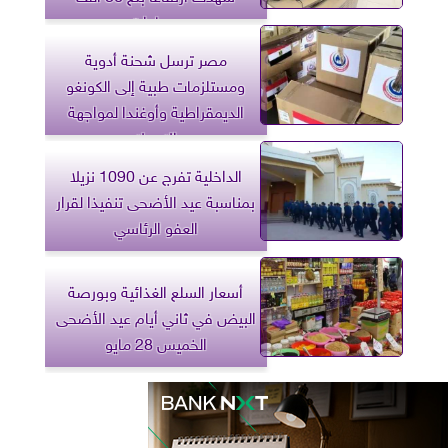
ميجاوات
مصر ترسل شحنة أدوية
ومستلزمات طبية إلى الكونغو
الديمقراطية وأوغندا لمواجهة
الإيبولا
الداخلية تفرج عن 1090 نزيلا
بمناسبة عيد الأضحى تنفيذا لقرار
العفو الرئاسي
أسعار السلع الغذائية وبورصة
البيض في ثاني أيام عيد الأضحى
الخميس 28 مايو