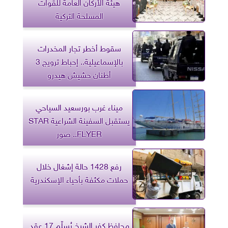
هيئة الأركان العامة للقوات
المسلحة التركية
سقوط أخطر تجار المخدرات
بالإسماعيلية.. إحباط ترويج 3
أطنان حشيش هيدرو
ميناء غرب بورسعيد السياحي
يستقبل السفينة الشراعية STAR
FLYER.. صور
رفع 1428 حالة إشغال خلال
حملات مكثفة بأحياء الإسكندرية
محافظ كفر الشيخ يُسلّم 17 عقد