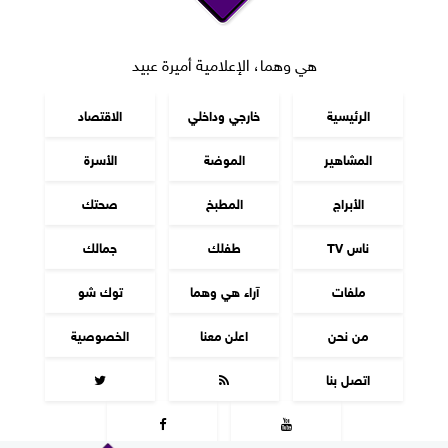
هي وهما، الإعلامية أميرة عبيد
الرئيسية
خارجي وداخلي
الاقتصاد
المشاهير
الموضة
الأسرة
الأبراج
المطبخ
صحتك
ناس TV
طفلك
جمالك
ملفات
آراء هي وهما
توك شو
من نحن
اعلن معنا
الخصوصية
اتصل بنا



