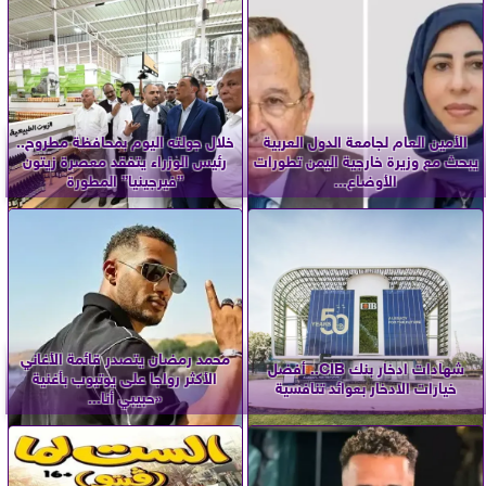
الأمين العام لجامعة الدول العربية
خلال جولته اليوم بمحافظة مطروح..
يبحث مع وزيرة خارجية اليمن تطورات
رئيس الوزراء يتفقد معصرة زيتون
الأوضاع...
”فيرجينيا” المطورة
محمد رمضان يتصدر قائمة الأغاني
شهادات ادخار بنك CIB.. أفضل
الأكثر رواجا على يوتيوب بأغنية
خيارات الادخار بعوائد تنافسية
«حبيبي أنا...