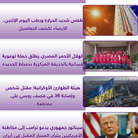
طقس شديد الحرارة ورطب اليوم الإثنين..
الأرصاد تكشف التفاصيل
الهلال الأحمر المصري يطلق حملة توعوية
ميدانية بالحديقة المركزية بدمياط الجديدة
هيئة الطوارئ الأوكرانية: مقتل شخص
وإصابة 36 في قصف روسي على
مقاطعة...
سيناتور جمهوري يدعو ترامب إلى مخاطبة
الأمريكيين بشأن المسار المقبل في إيران