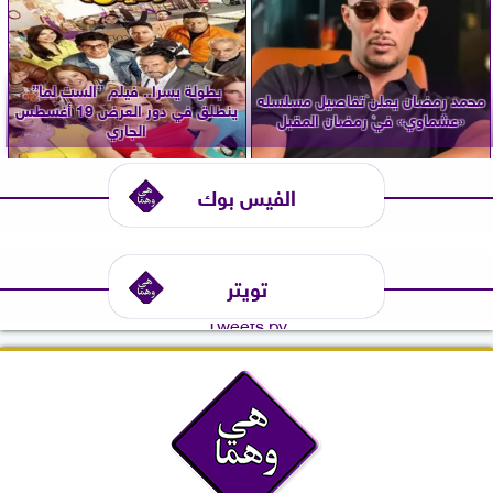
بطولة يسرا.. فيلم ”الست لما”
محمد رمضان يعلن تفاصيل مسلسله
ينطلق في دور العرض 19 أغسطس
«عشماوي» في رمضان المقبل
الجاري
الفيس بوك
تويتر
Tweets by