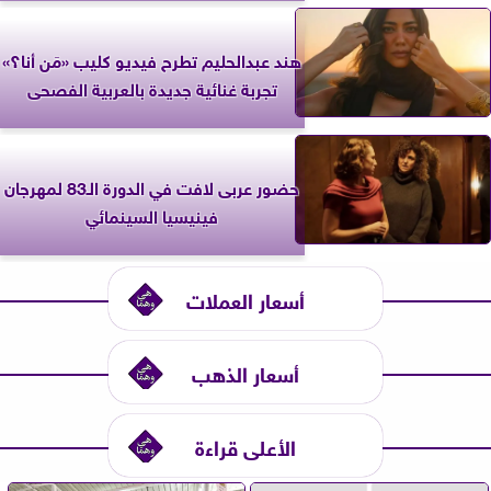
هند عبدالحليم تطرح فيديو كليب «مَن أنا؟»
تجربة غنائية جديدة بالعربية الفصحى
حضور عربى لافت في الدورة الـ83 لمهرجان
فينيسيا السينمائي
أسعار العملات
أسعار الذهب
الأعلى قراءة