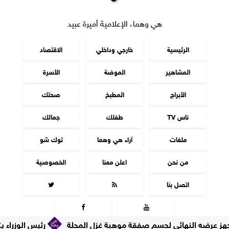
هي وهما، الإعلامية أميرة عبيد
الرئيسية
خارجي وداخلي
الاقتصاد
المشاهير
الموضة
الأسرة
الأبراج
المطبخ
صحتك
ناس TV
طفلك
جمالك
ملفات
آراء هي وهما
توك شو
من نحن
اعلن معنا
الخصوصية
اتصل بنا




النهائي لحسم صفقة موهبة غزل المحلة
رئيس الوزراء يتفقد مجمع 
جميع الحقوق محفوظة
©
2016 - 2026 - هي وهما