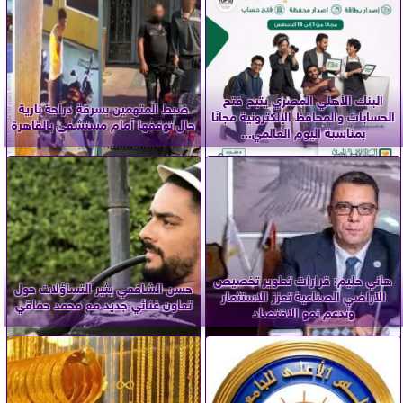
البنك الأهلي المصري يتيح فتح
ضبط المتهمين بسرقة دراجة نارية
الحسابات والمحافظ الإلكترونية مجانًا
حال توقفها أمام مستشفى بالقاهرة
بمناسبة اليوم العالمي...
هاني حليم: قرارات تطوير تخصيص
حسن الشافعي يثير التساؤلات حول
الأراضي الصناعية تعزز الاستثمار
تعاون غنائي جديد مع محمد حماقي
وتدعم نمو الاقتصاد