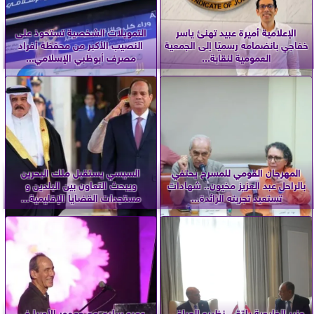
الإعلامية أميرة عبيد تهنئ ياسر
التمويلات الشخصية تستحوذ على
خفاجي بانضمامه رسميًا إلى الجمعية
النصيب الأكبر من محفظة أفراد
العمومية لنقابة...
مصرف أبوظبي الإسلامي...
المهرجان القومي للمسرح يحتفي
السيسي يستقبل ملك البحرين
بالراحل عبد العزيز مخيون.. شهادات
ويبحث التعاون بين البلدين و
تستعيد تجربته الرائدة...
مستجدات القضايا الإقليمية...
وزير الخارجية يلتقي نظيره العراقي
عمرو سليم مع جمهور الأوبرا في