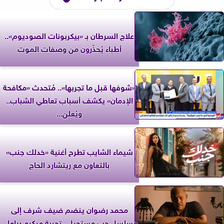
علاج السرطان بـ «بيكربونات الصوديوم»..
أطباء يُحذّرون من وصفات الموت
«شوفها قبل ما تجربها».. مُتحدث «مكافحة
الإدمان» يكشف أسباب تعاطي الشباب..
ويُعلن...
شيماء الشايب تطرح أغنية «خدلك جنب»
بالتعاون مع ريتشارد الحاج
محمد رضوان ينضم ضيف شرف إلى
مسلسل حب مستحيل.. تجربة ميكرو دراما...