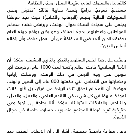
كالتعامل والسلوك العام، وقيمة العمل، وحتى النظافة،
مستدعيًا نموذجًا دراميًا بلمحة دعابية قائلاً: "تذكرني بعض
السلوكيات الحالية بفيلم (الإرهاب والكباب)؛ حيث تجد موظفًا
يجلس على سجادة الصلاة طوال الوقت، ويرفض قضاء مصالح
المواطنين وتعطيلهم بحجة الصلاة، وهو يظن بواقع جهله العام
بحقيقة الدين أنه يرضي الله، غافلاً عن أن العمل عبادة، وأن إتقانه
أساس الدين".
وعقّب على هذا الفهم المغلوط بالتذكير بالتاريخ المشرف، مؤكدًا أن
الأمة الإسلامية قادت العالم بأكمله لمدة 1000 عام، وهزمت أكبر
قوتين على وجه الأرض في ذلك الوقت، ووصلت راياتها
وحضارتها من الأندلس التي حكمتها 800 عام إلى الصين والهند،
موضحًا أن الأمة لم تحقق تلك الريادة من فراغ، بل لأنها كانت
نموذجًا ملهمًا في كل شيء، في التقدم العلمي، والعمل، والعدل،
والتراحم، والعلاقات المتوازنة، مؤكدًا أننا بحاجة إلى ثورة وعي
حقيقية تعيد فرملة المجتمع وتصويب مساره، خاصة في مجال
الأسرة.
وفي مقارنة تاريخية منصفة، أشار إلى أن الإسلام العظيم منذ