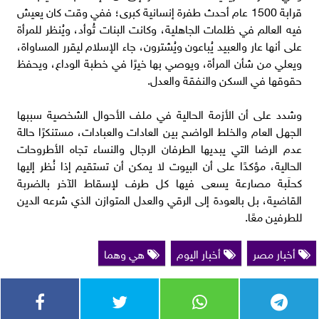
قرابة 1500 عام أحدث طفرة إنسانية كبرى؛ ففي وقت كان يعيش
فيه العالم في ظلمات الجاهلية، وكانت البنات تُوأد، ويُنظر للمرأة
على أنها عار والعبيد يُباعون ويُشترون، جاء الإسلام ليقرر المساواة،
ويعلي من شأن المرأة، ويوصي بها خيرًا في خطبة الوداع، ويحفظ
حقوقها في السكن والنفقة والعدل.
وشدد على أن الأزمة الحالية في ملف الأحوال الشخصية سببها
الجهل العام والخلط الواضح بين العادات والعبادات، مستنكرًا حالة
عدم الرضا التي يبديها الطرفان الرجال والنساء تجاه الأطروحات
الحالية، مؤكدًا على أن البيوت لا يمكن أن تستقيم إذا نُظر إليها
كحلَبة مصارعة يسعى فيها كل طرف لإسقاط الآخر بالضربة
القاضية، بل بالعودة إلى الرقي والعدل المتوازن الذي شرعه الدين
للطرفين معًا.
أخبار مصر
أخبار اليوم
هي وهما