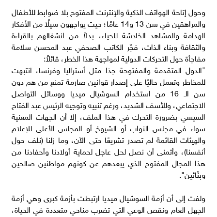
وحول إتاحة الهواتف الذكية والإنترنت المفتوح بلا ضوابط للأطفال
والمراهقين في سن 13 و14 عامًا؛ حيث يواجهون سيلًا من الأفكار
الهدامة والمشاهد الخادشة للحياء، بدلاً من انشغالهم بالقراءة
والثقافة وبناء الذات، فجّر الكاتب الصحفي عبد المحسن سلامة
مفاجأة حول التحركات الدولية لمواجهة هذا الخطر، قائلاً:
"الدول المتقدمة والمفتوحة جدًا مثل أستراليا وفرنسا، انتبهت
للمخاطر وتعمل حاليًا على إصدار قوانين صارمة تمنع من هم دون
سن الـ 16 من استخدام السوشيال ميديا ووسائل التواصل
الاجتماعي، وللأسف الشديد، ورغم تنبيه وتوجيه الرئيس عبد الفتاح
السيسي بضرورة التحرك في هذا الملف، إلا أن الجهات المعنية
سواء في مجلس النواب أو الشيوخ أو المجلس الأعلى للإعلام
والهيئات القائمة لم تصدر تشريعًا حتى الآن، وما زلنا (نلف حول
أنفسنا)، وأتمنى أن نصل لحل عاجل لحماية أولادنا وأحفادنا من
هذا المجال المفتوح الذي يبعدهم عن كونهم مواطنين صالحين
وبنّائين".
ولفت إلى أن أزمة السوشيال ميديا ارتبطت بأزمة كبرى وهي أزمة
الجهل العام ونقص الوعي التي تضرب مناحي متعددة في الحياة،