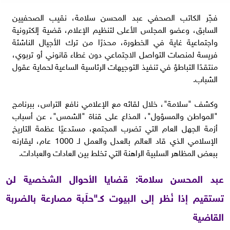
فجّر الكاتب الصحفي عبد المحسن سلامة، نقيب الصحفيين
السابق، وعضو المجلس الأعلى لتنظيم الإعلام، قضية إلكترونية
واجتماعية غاية في الخطورة، محذرًا من ترك الأجيال الناشئة
فريسة لمنصات التواصل الاجتماعي دون غطاء قانوني أو تربوي،
منتقدًا التباطؤ في تنفيذ التوجيهات الرئاسية الساعية لحماية عقول
الشباب.
وكشف "سلامة"، خلال لقائه مع الإعلامي نافع التراس، ببرنامج
"المواطن والمسؤول"، المذاع على قناة "الشمس"، عن أسباب
أزمة الجهل العام التي تضرب المجتمع، مستدعيًا عظمة التاريخ
الإسلامي الذي قاد العالم بالعدل والعمل لـ 1000 عام، ليقارنه
ببعض المظاهر السلبية الراهنة التي تخلط بين العادات والعبادات.
عبد المحسن سلامة: قضايا الأحوال الشخصية لن
تستقيم إذا نُظر إلى البيوت كـ"حلَبة مصارعة بالضربة
القاضية