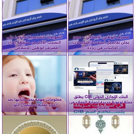
مصرف أبوظبي الإسلامي – مصر
التمويلات الشخصية تستحوذ على
يعلن تفاصيل استخدام متحصلات
النصيب الأكبر من محفظة أفراد
الاكتتاب في زيادة...
مصرف أبوظبي الإسلامي...
البنك التجاري الدولي CIB يطلق
معلومات مهمة يجب اتباعها بعد
حملة توعوية جديدة لحماية العملاء من
إجراء عملية استئصال اللوز
الاحتيال...