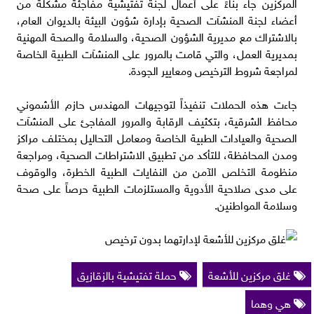
المركزين جاء بناءً على أعمال لجنة تفتيشية مفاجئة مشكلة من
أعضاء لجنة المنشآت الصحية بإدارة شؤون البيئة بالديوان العام،
بالاشتراك مع مديرية الشؤون الصحية، والسلامة والصحة المهنية
بمديرية العمل، والتي قامت بالمرور على المنشآت الطبية الخاصة
لمراجعة شروط الترخيص ومعايير الجودة.
​جاءت هذه الحملات تنفيذاً لتوجيهات المهندس حازم الأشموني
محافظ الشرقية، بتكثيف الرقابة والمرور المفاجئ على المنشآت
الصحية والعيادات الطبية الخاصة ومعامل التحاليل بمختلف مراكز
ومدن المحافظة، للتأكد من تطبيق الاشتراطات الصحية، ومراجعة
منظومة التخلص الآمن من النفايات الطبية الخطرة، والوقوف
على مدى صلاحية الأدوية والمستلزمات الطبية حرصاً على صحة
وسلامة المواطنين.
غلق مركزين للأشعة
حملة تفتيشية بالزقازيق
هي وهما