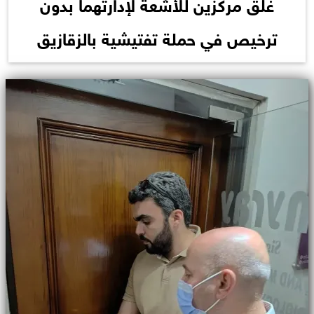
غلق مركزين للأشعة لإدارتهما بدون
ترخيص في حملة تفتيشية بالزقازيق