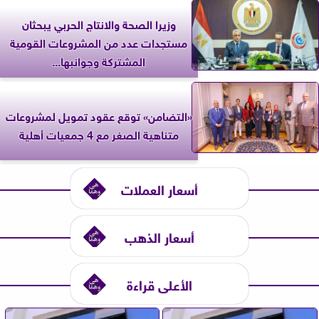
وزيرا الصحة والانتاج الحربي يبحثان
مستجدات عدد من المشروعات القومية
المشتركة وجوانبها...
«التضامن» توقع عقود تمويل لمشروعات
متناهية الصغر مع 4 جمعيات أهلية
أسعار العملات
أسعار الذهب
الأعلى قراءة