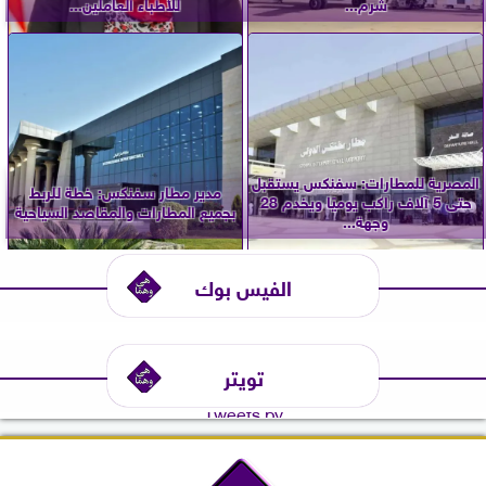
شرم...
للأطباء العاملين...
المصرية للمطارات: سفنكس يستقبل
مدير مطار سفنكس: خطة للربط
حتى 5 آلاف راكب يوميًا ويخدم 28
بجميع المطارات والمقاصد السياحية
وجهة...
الفيس بوك
تويتر
Tweets by