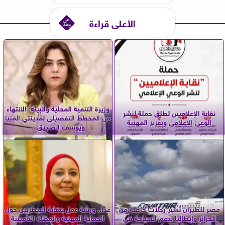
الأعلى قراءة
وزيرة التنمية المحلية والبيئة: الانتهاء
نقابة الإعلاميين تطلق حملة لنشر
من المخطط التفصيلي لمدينتي المنيا
الوعي الإعلامي وتعزيز المهنية
ويوسف الصديق...
مصر للطيران تُسير رحلات خاصة من
غدا.. ورشة عمل بنقابة البيطريين حول
الجزائر وإيطاليا لدعم السياحة في
الحماية المهنية والمظلة التأمينية