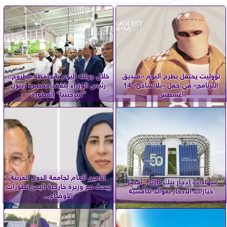
تووليت يحتفل بطرح ألبوم «صديق
خلال جولته اليوم بمحافظة مطروح..
البرنامج» في حفل «يلا ساحل» 14
رئيس الوزراء يتفقد معصرة زيتون
أغسطس
”فيرجينيا” المطورة
الأمين العام لجامعة الدول العربية
شهادات ادخار بنك CIB.. أفضل
يبحث مع وزيرة خارجية اليمن تطورات
خيارات الادخار بعوائد تنافسية
الأوضاع...