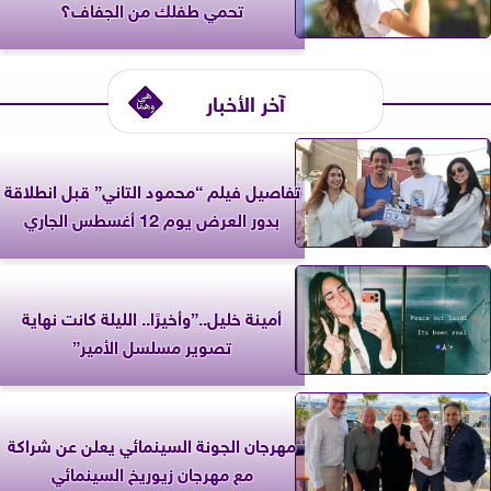
تحمي طفلك من الجفاف؟
آخر الأخبار
تفاصيل فيلم “محمود التاني” قبل انطلاقة
بدور العرض يوم 12 أغسطس الجاري
أمينة خليل..”وأخيرًا.. الليلة كانت نهاية
تصوير مسلسل الأمير”
مهرجان الجونة السينمائي يعلن عن شراكة
مع مهرجان زيوريخ السينمائي