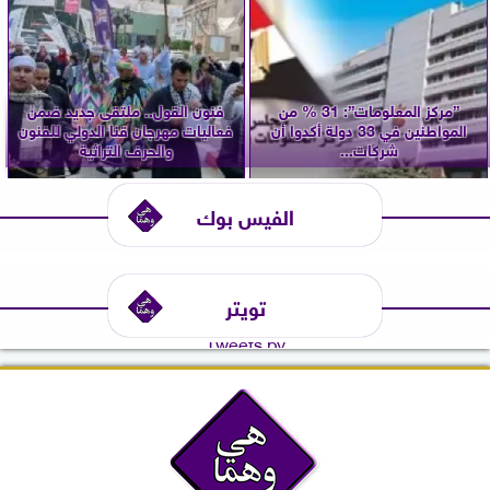
”مركز المعلومات”: 31 % من
فنون القول.. ملتقى جديد ضمن
المواطنين في 33 دولة أكدوا أن
فعاليات مهرجان قنا الدولي للفنون
شركات...
والحرف التراثية
الفيس بوك
تويتر
Tweets by