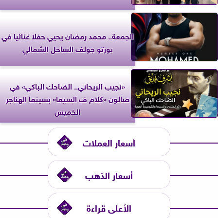
الجمعة.. محمد رمضان يحيي حفلا غنائيا في
بورتو جولف الساحل الشمالي
«نجيب الريحاني.. الضاحك الباكي» في
صالون «كلام ف السيما» بسينما الهناجر
الخميس
أسعار العملات
أسعار الذهب
الأعلى قراءة